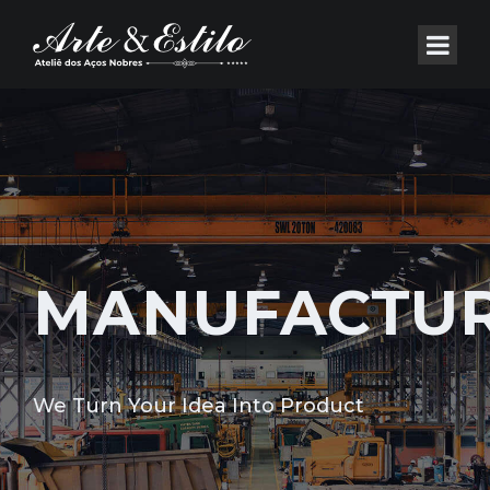
MANUFACTU
We Turn Your Idea Into Product